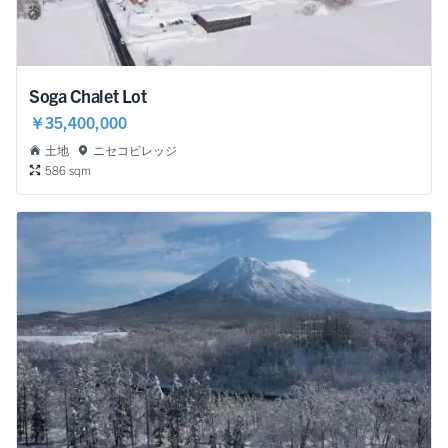
Soga Chalet Lot
￥35,400,000
土地
ニセコビレッジ
586 sqm