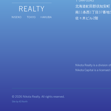
〒044-0045
北海道虻田郡倶知安町
南11条西1丁目37番地
佐々木ビル2階
Nikota Realty is a division o
Nikota Capital is a licensed
© 2026 Nikota Realty. All rights reserved.
Site by
43 North