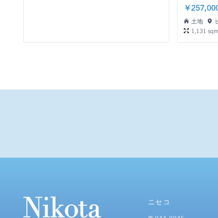
￥257,00
土地
1,131 sq
ニセコ