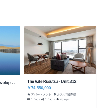
The Vale Rusutsu - Unit 312
Izu Heights - Exceptional Development Opportunity
￥74,550,000
アパートメント
ルスツ/ 留寿都
1 Beds
1 Baths
48 sqm