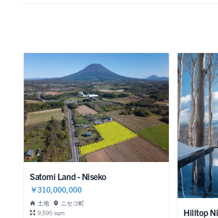
Satomi Land - Niseko
￥310,000,000
土地
ニセコ町
Hilltop N
9,595 sqm