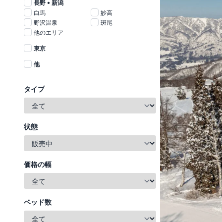
長野 • 新潟
白馬
妙高
野沢温泉
斑尾
他のエリア
東京
他
タイプ
状態
価格の幅
ベッド数