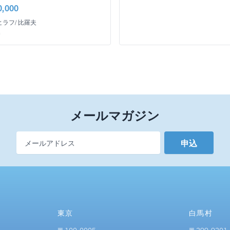
0,000
ヒラフ/ 比羅夫
m
メールマガジン
Email Address
*
東京
白馬村