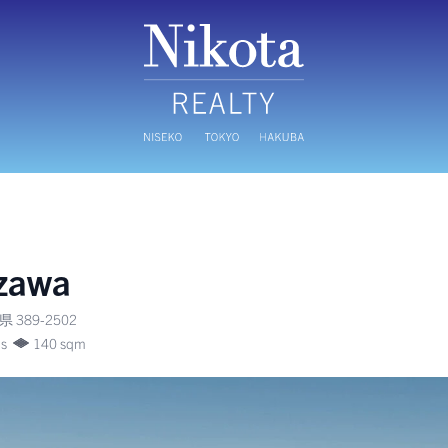
zawa
389-2502
hs
140 sqm