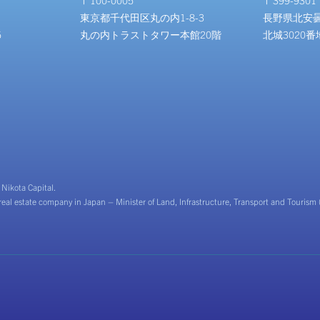
〒100-0005
〒399-9301
東京都千代田区丸の内1-8-3
長野県北安
5
丸の内トラストタワー本館20階
北城3020番
f Nikota Capital.
 real estate company in Japan – Minister of Land, Infrastructure, Transport and Tourism 