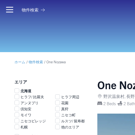
物件検索
ホーム
/
物件検索
/
One Nozawa
One No
エリア
北海道
野沢温泉村, 長野県 
ヒラフ/ 比羅夫
ヒラフ周辺
アンヌプリ
花園
2 Beds
2 Bat
倶知安
真狩
モイワ
ニセコ町
ニセコビレッジ
ルスツ/ 留寿都
札幌
他のエリア