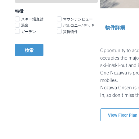
特徴
スキー場直結
マウンテンビュー
温泉
バルコニー/ デッキ
物件詳細
ガーデン
賃貸物件
Opportunity to acq
検索
occupies the major
ski-in/ski-out and 
One Nozawa is prof
mobiles.
Nozawa Onsen is on
in, so don’t miss t
View Floor Plan